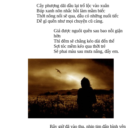
Cây phượng dãi dầu lại trổ lộc vào xuân
Búp xanh nõn nhắc hồi làm mầm biếc
Thời nông nổi sẽ qua, dẫu có những nuối tiếc
Dễ gì quên như mọi chuyện cũ càng.
Giá được nguôi quên sau bao nỗi giận
hờn
Thì đêm sẽ chẳng kéo dài đến thế
Sợi tóc mềm kéo qua thời trẻ
Sẽ phai màu sau mưa nắng, đấy em.
Bây giờ đã vào thu, nhịp tim đập bình yên