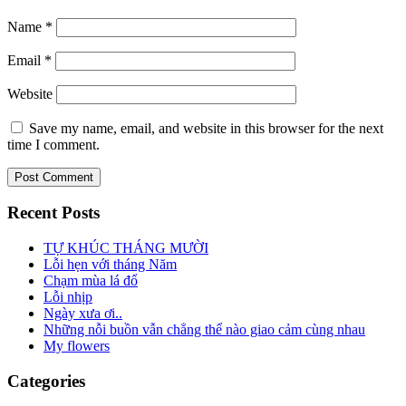
Name
*
Email
*
Website
Save my name, email, and website in this browser for the next
time I comment.
Recent Posts
TỰ KHÚC THÁNG MƯỜI
Lỗi hẹn với tháng Năm
Chạm mùa lá đổ
Lỗi nhịp
Ngày xưa ơi..
Những nỗi buồn vẫn chẳng thể nào giao cảm cùng nhau
My flowers
Categories