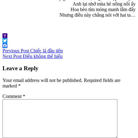
Anh lại nhớ mùa hè nông nổi ấy
Hoa bèo tím mỏng manh lắm đấy
Nhưng điều này chẳng nói với hai ta…
(Vũ Đình Minh )
Yahoo
Mail
Twitter
Post
Facebook
Previous Post
Chiếc lá đầu tiên
Next Post
Điều không thể hiểu
navigation
Leave a Reply
Your email address will not be published.
Required fields are
marked
*
Comment
*