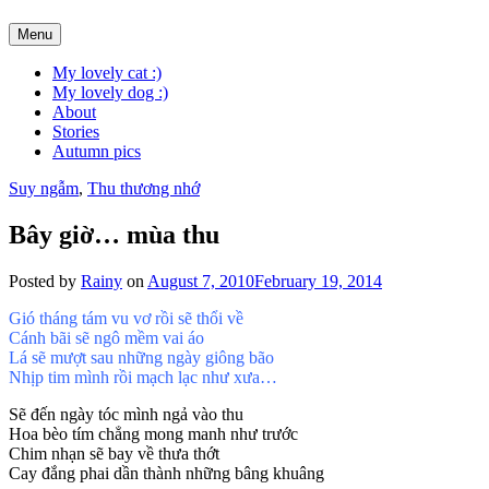
Skip
Menu
to
content
My lovely cat :)
My lovely dog :)
About
Stories
Autumn pics
Suy ngẫm
,
Thu thương nhớ
Bây giờ… mùa thu
Posted by
Rainy
on
August 7, 2010
February 19, 2014
Gió tháng tám vu vơ rồi sẽ thổi về
Cánh bãi sẽ ngô mềm vai áo
Lá sẽ mượt sau những ngày giông bão
Nhịp tim mình rồi mạch lạc như xưa…
Sẽ đến ngày tóc mình ngả vào thu
Hoa bèo tím chẳng mong manh như trước
Chim nhạn sẽ bay về thưa thớt
Cay đắng phai dần thành những bâng khuâng