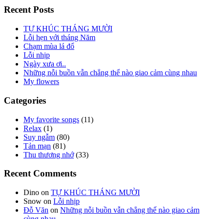
Recent Posts
TỰ KHÚC THÁNG MƯỜI
Lỗi hẹn với tháng Năm
Chạm mùa lá đổ
Lỗi nhịp
Ngày xưa ơi..
Những nỗi buồn vẫn chẳng thể nào giao cảm cùng nhau
My flowers
Categories
My favorite songs
(11)
Relax
(1)
Suy ngẫm
(80)
Tản mạn
(81)
Thu thương nhớ
(33)
Recent Comments
Dino
on
TỰ KHÚC THÁNG MƯỜI
Snow
on
Lỗi nhịp
Đỗ Văn
on
Những nỗi buồn vẫn chẳng thể nào giao cảm
cùng nhau