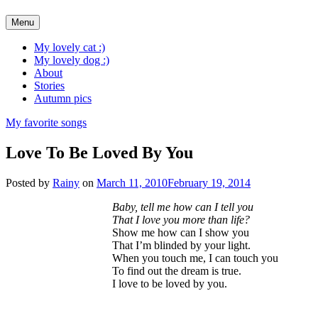
Skip
Menu
to
content
My lovely cat :)
My lovely dog :)
About
Stories
Autumn pics
My favorite songs
Love To Be Loved By You
Posted by
Rainy
on
March 11, 2010
February 19, 2014
Baby, tell me how can I tell you
That I love you more than life?
Show me how can I show you
That I’m blinded by your light.
When you touch me, I can touch you
To find out the dream is true.
I love to be loved by you.