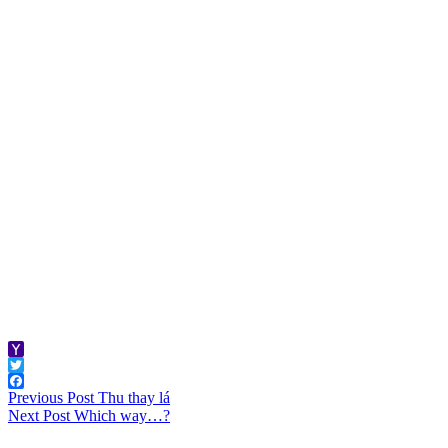
Yahoo
Mail
Twitter
Post
Facebook
Previous Post
Thu thay lá
Next Post
Which way…?
navigation