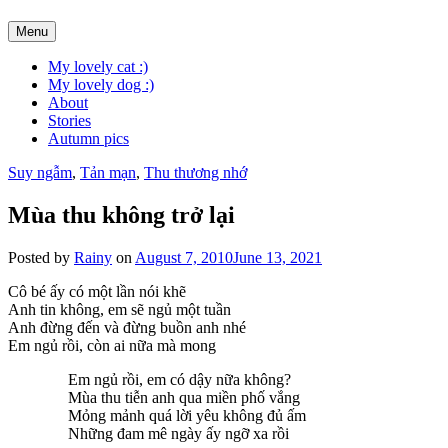
Skip
Menu
to
content
My lovely cat :)
My lovely dog :)
About
Stories
Autumn pics
Suy ngẫm
,
Tản mạn
,
Thu thương nhớ
Mùa thu không trở lại
Posted by
Rainy
on
August 7, 2010
June 13, 2021
Cô bé ấy có một lần nói khẽ
Anh tin không, em sẽ ngủ một tuần
Anh đừng đến và đừng buồn anh nhé
Em ngủ rồi, còn ai nữa mà mong
Em ngủ rồi, em có dậy nữa không?
Mùa thu tiễn anh qua miền phố vắng
Mỏng mảnh quá lời yêu không đủ ấm
Những đam mê ngày ấy ngỡ xa rồi