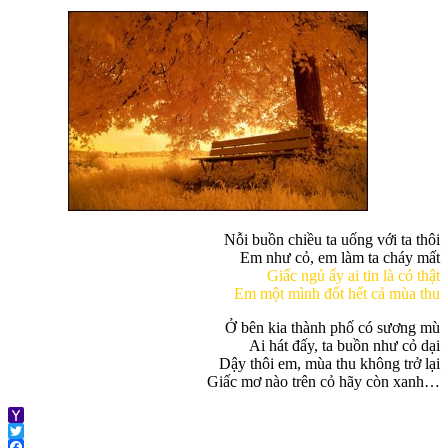
Nỗi buồn chiều ta uống với ta thôi
Em như cỏ, em làm ta cháy mất
Giấc ngủ ấy ai tin là có thật
Em một mình đốt hết cả mùa thu
Ở bên kia thành phố có sương mù
Ai hát đấy, ta buồn như cỏ dại
Dậy thôi em, mùa thu không trở lại
Giấc mơ nào trên cỏ hãy còn xanh…
Yahoo
Mail
Twitter