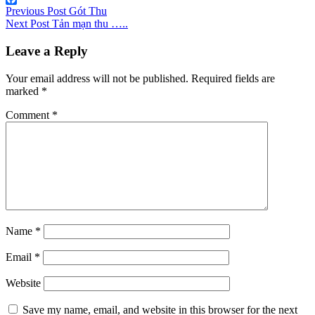
Post
Facebook
Previous Post
Gót Thu
Next Post
Tản mạn thu …..
navigation
Leave a Reply
Your email address will not be published.
Required fields are
marked
*
Comment
*
Name
*
Email
*
Website
Save my name, email, and website in this browser for the next