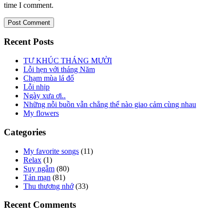
time I comment.
Recent Posts
TỰ KHÚC THÁNG MƯỜI
Lỗi hẹn với tháng Năm
Chạm mùa lá đổ
Lỗi nhịp
Ngày xưa ơi..
Những nỗi buồn vẫn chẳng thể nào giao cảm cùng nhau
My flowers
Categories
My favorite songs
(11)
Relax
(1)
Suy ngẫm
(80)
Tản mạn
(81)
Thu thương nhớ
(33)
Recent Comments