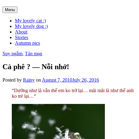
Skip
Menu
to
content
My lovely cat :)
My lovely dog :)
About
Stories
Autumn pics
Suy ngẫm
,
Tản mạn
Cà phê ? — Nỗi nhớ!
Posted by
Rainy
on
August 7, 2010
July 26, 2016
“
Dường như là vẫn thế em ko trở lại… mãi mãi là như thế anh
ko trẻ lại…
“