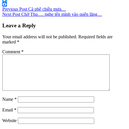
Mail
Twitter
Post
Facebook
Previous Post
Cà phê chiều mưa…
Next Post
Chờ Thu…. nghe tên mình vào quên lãng…
navigation
Leave a Reply
Your email address will not be published.
Required fields are
marked
*
Comment
*
Name
*
Email
*
Website