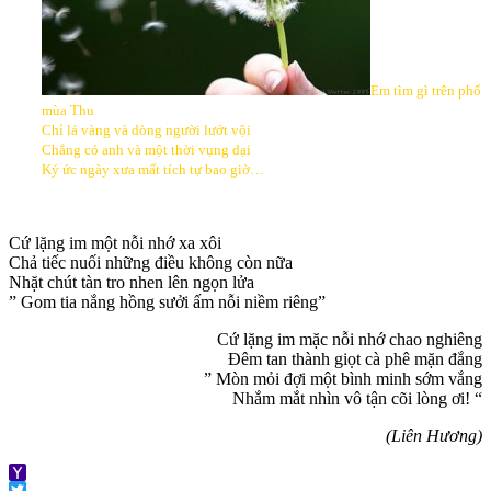
Em tìm gì trên phố
mùa Thu
Chỉ lá vàng và dòng người lướt vội
Chẳng có anh và một thời vụng dại
Ký ức ngày xưa mất tích tự bao giờ…
Cứ lặng im một nỗi nhớ xa xôi
Chả tiếc nuối những điều không còn nữa
Nhặt chút tàn tro nhen lên ngọn lửa
” Gom tia nắng hồng sưởi ấm nỗi niềm riêng”
Cứ lặng im mặc nỗi nhớ chao nghiêng
Đêm tan thành giọt cà phê mặn đắng
” Mòn mỏi đợi một bình minh sớm vắng
Nhắm mắt nhìn vô tận cõi lòng ơi! “
(Liên Hương)
Yahoo