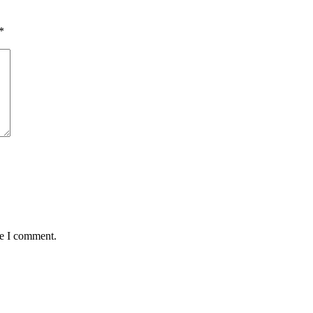
*
me I comment.