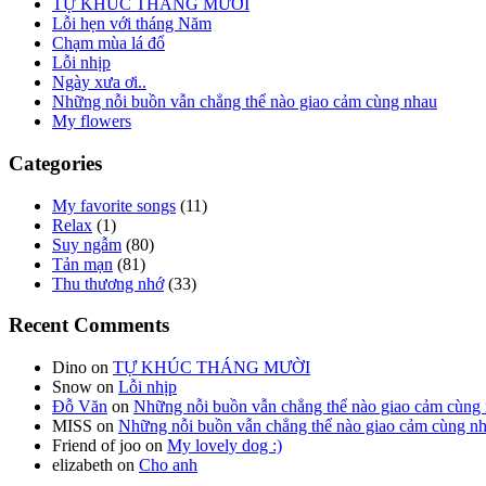
TỰ KHÚC THÁNG MƯỜI
Lỗi hẹn với tháng Năm
Chạm mùa lá đổ
Lỗi nhịp
Ngày xưa ơi..
Những nỗi buồn vẫn chẳng thể nào giao cảm cùng nhau
My flowers
Categories
My favorite songs
(11)
Relax
(1)
Suy ngẫm
(80)
Tản mạn
(81)
Thu thương nhớ
(33)
Recent Comments
Dino
on
TỰ KHÚC THÁNG MƯỜI
Snow
on
Lỗi nhịp
Đỗ Văn
on
Những nỗi buồn vẫn chẳng thể nào giao cảm cùng
MISS
on
Những nỗi buồn vẫn chẳng thể nào giao cảm cùng n
Friend of joo
on
My lovely dog :)
elizabeth
on
Cho anh