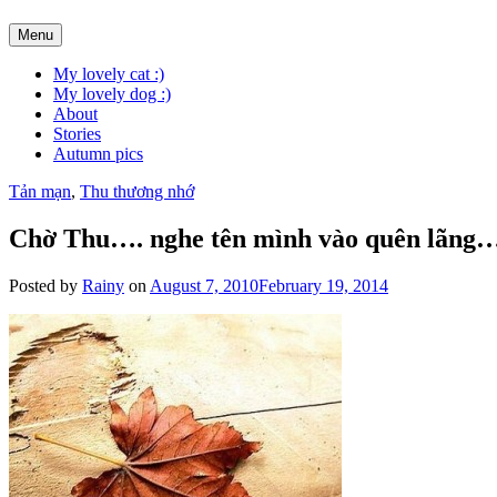
Skip
Menu
to
content
My lovely cat :)
My lovely dog :)
About
Stories
Autumn pics
Tản mạn
,
Thu thương nhớ
Chờ Thu…. nghe tên mình vào quên lãng
Posted by
Rainy
on
August 7, 2010
February 19, 2014