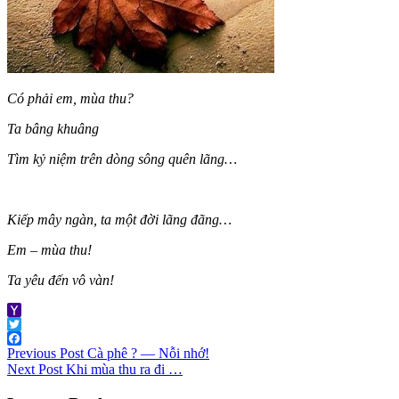
Có phải em, mùa thu?
Ta bâng khuâng
Tìm kỷ niệm trên dòng sông quên lãng…
Kiếp mây ngàn, ta một đời lãng đãng…
Em – mùa thu!
Ta yêu đến vô vàn!
Yahoo
Mail
Twitter
Post
Facebook
Previous Post
Cà phê ? — Nỗi nhớ!
Next Post
Khi mùa thu ra đi …
navigation